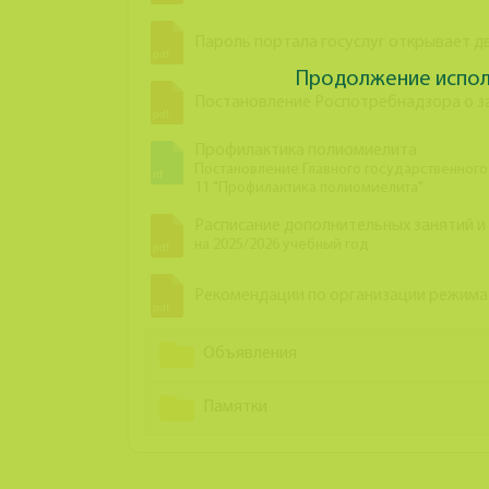
Пароль портала госуслуг открывает д
Продолжение исполь
Постановление Роспотребнадзора о за
Профилактика полиомиелита
Постановление Главного государственного с
11 "Профилактика полиомиелита"
Расписание дополнительных занятий и
на 2025/2026 учебный год
Рекомендации по организации режима
Объявления
Памятки