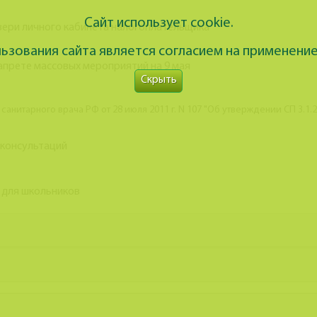
Сайт использует cookie.
вери личного кабинета налогоплательщика
зования сайта является согласием на применение
прете массовых мероприятий на 9 мая
Скрыть
анитарного врача РФ от 28 июля 2011 г. N 107 "Об утверждении СП 3.1.2
 консультаций
 для школьников