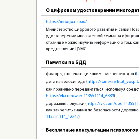
О цифровом удостоверении многодет
https://mnogo.nso.ru/
Министерство цифрового развития и связи Нов
удостоверении многодетной семьи на официаль
странице можно изучить информацию о том, как 
предъявлении ЦУМС.
Памятки по БДД
факторы, отвлекающие внимание пешеходов (
h
дети на велосипеде (
https://t.me/institut_vospi
как правильно передвигаться, используя сред
https://vk.com/wan-113551114_6889
)
дорожные ловушки (
https://vk.com/doc-113551
как закрепить знания по безопасности дорожно
113551114_12242
)
Бесплатные консультации психологов