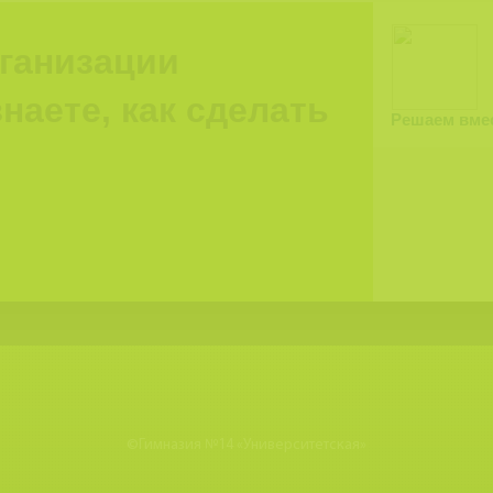
рганизации
наете, как сделать
Решаем вме
©
Гимназия №14 «Университетская»