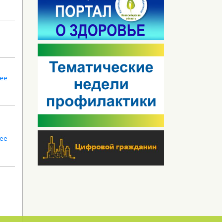
лее
лее