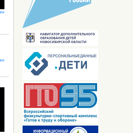
лее
лее