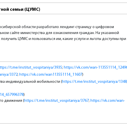
ной семьи (ЦУМС)
осибирской области разработало лендинг-страницу о цифровом
ном сайте министерства для ознакомления граждан. На указанной
получить ЦУМС и пользоваться им, какие услуги и льготы доступны при
ttps://t.me/institut_vospitaniya/3935
;
https://vk.com/wan-113551114_1249
taniya/3372
;
https://vk.com/wan113551114_11607
)
ства индивидуальной мобильности (
https://t.me/institut_vospitaniya/1348
114_657996378
)
го движения (
https://t.me/institut_vospitaniya/3767
;
https://vk.com/wan-