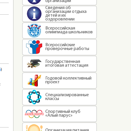
организации
Сведения об
организации отдыха
детей и их
оздоровлении
Всероссийская
олимпиада школьников
Всероссийские
проверочные работы
Государственная
итоговая аттестация
6
)
Годовой коллективный
проект
;
Специализированные
классы
Спортивный клуб
«Алый парус»
Организация питания