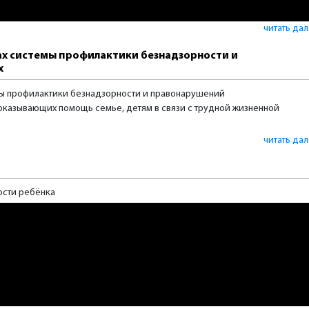
читать да
ах системы профилактики безнадзорности и
х
ы профилактики безнадзорности и правонарушений
оказывающих помощь семье, детям в связи с трудной жизненной
читать да
ости ребёнка