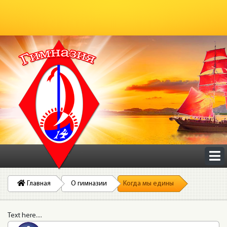
Главная
О гимназии
Когда мы едины
Text here....