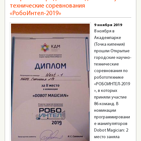
технические соревнования
«РобоИнтел-2019»
9 ноября 2019
8 ноября в
Академпарке
(Точка кипения)
прошли Открытые
городские научно-
технические
соревнования по
робототехнике
«РОБОИНТЕЛ-2019
», в которых
приняли участие
86 команд. В
номинации
программировани
е манипуляторов
Dobot Magician: 2
место заняла