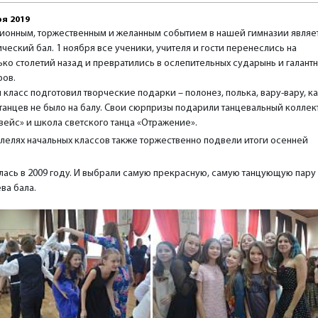
ря 2019
ионным, торжественным и желанным событием в нашей гимназии являе
ческий бал. 1 ноября все ученики, учителя и гости перенеслись на
ко столетий назад и превратились в ослепительных сударынь и галант
ров.
класс подготовил творческие подарки – полонез, полька, вару-вару, к
 танцев не было на балу. Свои сюрпризы подарили танцевальный коллек
вейс» и школа светского танца «Отражение».
ллелях начальных классов также торжественно подвели итоги осенней
ась в 2009 году. И выбрали самую прекрасную, самую танцующую пару
ва бала.