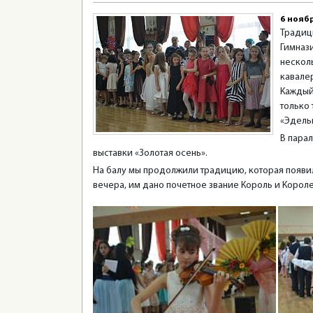
6 нояб
Традиц
Гимнази
несколь
кавале
Каждый 
только
«Эдель
В пара
выставки «Золотая осень».
На балу мы продолжили традицию, которая появил
вечера, им дано почетное звание Король и Короле