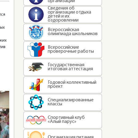
организации
Сведения об
организации отдыха
тся
детей и их
оздоровлении
ных
Всероссийская
олимпиада школьников
аких
тив
Всероссийские
проверочные работы
Государственная
итоговая аттестация
Годовой коллективный
проект
Специализированные
классы
Спортивный клуб
«Алый парус»
Организация питания