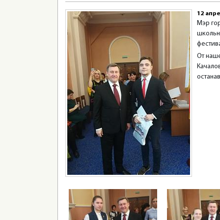
12 апре
Мэр го
школьн
фестива
От наш
Качалов
останав