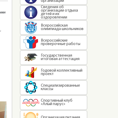
организации
Сведения об
организации отдыха
ными
детей и их
оздоровлении
Всероссийская
олимпиада школьников
,
Всероссийские
проверочные работы
Государственная
итоговая аттестация
Годовой коллективный
проект
Специализированные
классы
Спортивный клуб
«Алый парус»
Организация питания