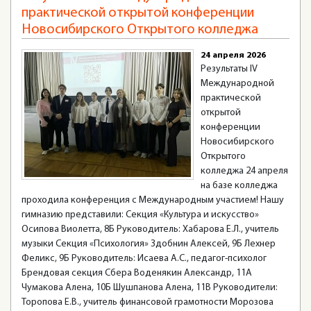
практической открытой конференции
Новосибирского Открытого колледжа
24 апреля 2026
Результаты IV
Международной
практической
открытой
конференции
Новосибирского
Открытого
колледжа 24 апреля
на базе колледжа
проходила конференция с Международным участием! Нашу
гимназию представили: Секция «Культура и искусство»
Осипова Виолетта, 8Б Руководитель: Хабарова Е.Л., учитель
музыки Секция «Психология» Здобнин Алексей, 9Б Лехнер
Феликс, 9Б Руководитель: Исаева А.С., педагог-психолог
Брендовая секция Сбера Воденякин Александр, 11А
Чумакова Алена, 10Б Шушпанова Алена, 11В Руководители:
Торопова Е.В., учитель финансовой грамотности Морозова