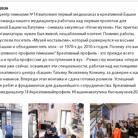
2026
ентр гимназии №14 выполнил первый медиазаказ в креативной Башне
команда нашего медиацентра работала над первым проектом для
ной Башни на Ватутина - снимала закулисье «Ночи музеев». Нас пригла
рганизаторы: нужен был живой, нешаблонный контент. Помимо работы,
успели посетить «Музей ностальгии», который развернулся на восьми
Башни и объединил пять эпох - от 1970‑х до 2010‑х годов. Почему это в
еативного профиля гимназии? Креативный профиль - это прежде всего
а и проба профессии до поступления в вуз. - Режиссёр монтажа -операт
ики уже сейчас осваивают эти специальности, работая над настоящими
еативного центра «Башня» Татьяну Яковлевну Конкину, за доверие к н
х навыков. Впереди этап монтажа и сдача готовых роликов. Успешный
ля ребят и фундаментом для дальнейшего сотрудничества. Креативный
14 #медиацентр14 #креативныйпрофиль #башнянаватутина #ночьмузеев20