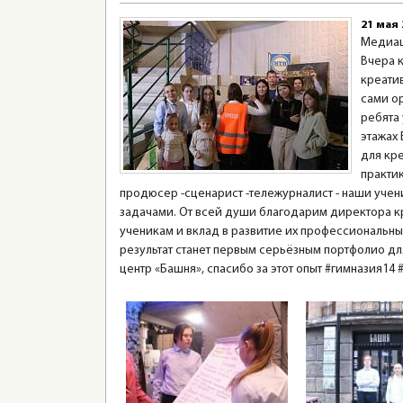
21 мая 
Медиац
Вчера 
креатив
сами о
ребята 
этажах 
для кр
практик
продюсер -сценарист -тележурналист - наши учен
задачами. От всей души благодарим директора кр
ученикам и вклад в развитие их профессиональны
результат станет первым серьёзным портфолио д
центр «Башня», спасибо за этот опыт #гимназия