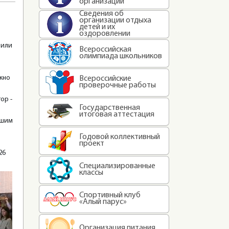
организации
Сведения об
организации отдыха
детей и их
оздоровлении
сили
Всероссийская
олимпиада школьников
ажно
Всероссийские
проверочные работы
ор -
Государственная
итоговая аттестация
ашим
Годовой коллективный
проект
26
Специализированные
классы
Спортивный клуб
«Алый парус»
Организация питания