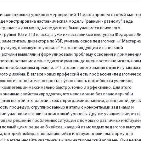
тиваля открытых уроков и мероприятий 11 марта прошел особый мастер
одемонстрирована наставническая модель "равный - равному", ведь
ер-класса для молодых педагогов были учащиеся психолого-
 группы 10Б и 11В класса, а уже их наставником выступала Федорова Л
 заместитель директора по УВР, учитель основ педагогики. ✅️ Мастер-к
труктуру, отличную от урока. ✅️ На этапе индукции и панельной
участники выявляли и формулировали проблему освоения и применени
петентностная модель педагога: учитель должен постоянно искать нов
вать требованиям времени. ✅️ На этапе нового знания один из учащихс
ого дизайна. В атласе новых профессий есть профессия «педагогичес
ехнология относительно проста: нужно понять потребности учеников,
 компетенции максимально быстро, точно и эффективно. Для этого
ь конечные свойства «продукта», что невозможно без планомерной и
ятия по этой технологии схож с программированием, логистикой, диз
ость процедур, сгруппированных в этапы с конкретными задачами и
кции участники вышли на поисковый уровень. Другие учащиеся через 
зовали решение проблемных ситуаций с помощью различных инструмен
н полный цикл: решено 8 кейсов, каждый из молодых педагогов выступи
та, который выбирал понравившийся инструмент или платформу для
️ На этапе инсайта участники вышли на творческий уровень. Они не то