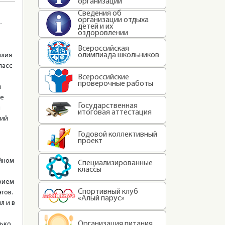
организации
Сведения об
организации отдыха
-
детей и их
оздоровлении
Всероссийская
олимпиада школьников
илия
ласс
Всероссийские
проверочные работы
я
ые
Государственная
я
итоговая аттестация
кий
Годовой коллективный
проект
айном
Специализированные
классы
прием
Спортивный клуб
тов.
«Алый парус»
л и в
Организация питания
лько