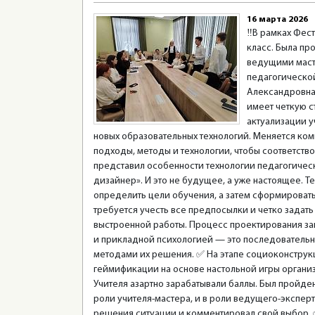
16 марта 2026
‼️В рамках Фес
класс. Была пр
ведущими маст
педагогической
Александровна,
имеет четкую с
актуализации 
новых образовательных технологий. Меняется ком
подходы, методы и технологии, чтобы соответство
представил особенности технологии педагогическ
дизайнер». И это не будущее, а уже настоящее. Т
определить цели обучения, а затем сформировать
требуется учесть все предпосылки и четко задат
выстроенной работы. Процесс проектирования зан
и прикладной психологией — это последовательн
методами их решения. ✅️ На этапе социоконстру
геймификации на основе настольной игры органи
Учителя азартно зарабатывали баллы. Был пройде
роли учителя-мастера, и в роли ведущего-экспер
решения ситуации и комментировал свой выбор. ✅