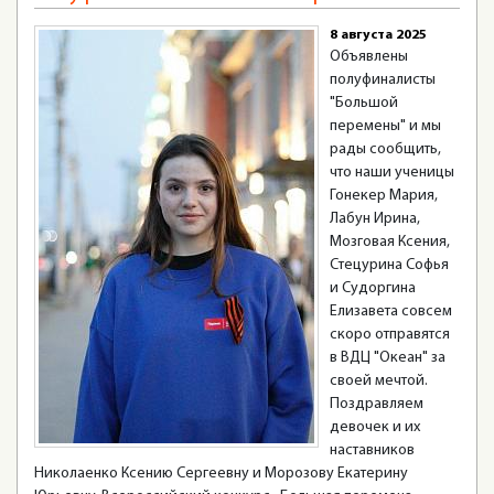
8 августа 2025
Объявлены
полуфиналисты
"Большой
перемены" и мы
рады сообщить,
что наши ученицы
Гонекер Мария,
Лабун Ирина,
Мозговая Ксения,
Стецурина Софья
и Судоргина
Елизавета совсем
скоро отправятся
в ВДЦ "Океан" за
своей мечтой.
Поздравляем
девочек и их
наставников
Николаенко Ксению Сергеевну и Морозову Екатерину