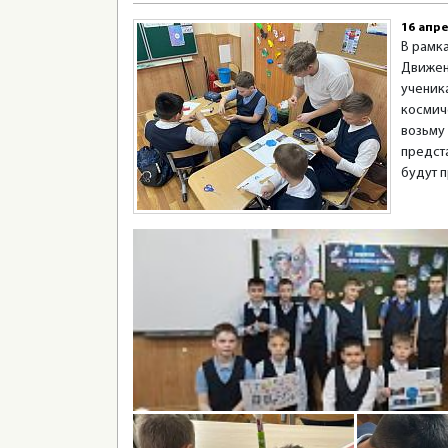
16 апре
В рамк
Движен
ученика
космич
возьму
предст
будут 