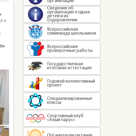
организации
Сведения об
организации отдыха
ы
детей и их
оздоровлении
сс с
Всероссийская
олимпиада школьников
о
ебя
Всероссийские
проверочные работы
Государственная
итоговая аттестация
Годовой коллективный
проект
Специализированные
классы
Спортивный клуб
«Алый парус»
Организация питания