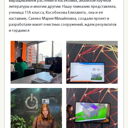
выращиванием растений и насекомых, анализом научной
литературы и многим другим. Нашу гимназию представляла,
ученица 11А класса, Кособокова Елизавета , она и её
наставник, Саенко Мария Михайловна, создали проект и
разработали макет очистных сооружений, ждём результатов
и гордимся