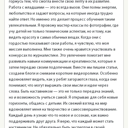
горжусь тем, что смогла внести свою лепту в их развитие.
Работа с младшими — это всегда вызов. Они полны энергии,
любопытства и задают вопросы, на которые иногда трудно
найти ответ. Но именно это делает процесс обучения таким
увлекательным. Я провожу мастер-классы по фотографии, где
учу детей не только техническим аспектам, но и тому, как
видеть красоту в самых обычных вещах. Когда они с
гордостью показывают свои работы, я чувствую, что моя
миссия выполнена. Мне также очень нравится участвовать в
конкурсах по журналистике. Это увлечение помогает мне
развивать навыки коммуникации и креативности, которые я
затем передаю своим подопечным. Вместе мы пишем статьи,
создаем блоги и снимаем короткие видеоролики. Особенно
вдохновляет видеть, как у ребят загораются глаза, когда они
понимают, что могут выражать свои мысли и идеи через
слова. Быть наставником — это не только передача знаний,
но и возможность учиться самой. Я открываю для себя новые
горизонты, общаясь с детьми. Их свежий взгляд на мир
вдохновляет меня на творчество и самосовершенствование.
Каждый день я узнаю что-то новое и осознаю, как важно
поддерживать друг друга. Я верю, что каждый может стать
наставником. Не обязательно быть экспертом в своей