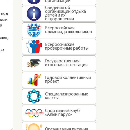
организации
Сведения об
организации отдыха
 под
детей и их
оздоровлении
вили
 В
Всероссийская
олимпиада школьников
онов,
я
Всероссийские
проверочные работы
ные
Государственная
итоговая аттестация
Годовой коллективный
проект
Специализированные
классы
Спортивный клуб
«Алый парус»
Организация питания