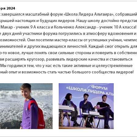
бря 2024
х завершился масштабный форум «Школа Лидера Альтаира», собравший
крышей настоящих и будущих лидеров. Нашу школу достойно предста
Макар - ученик 9 А класса и Кольченко Александр - ученик 10 А класса!
е двух дней участники форума погрузились в атмосферу вдохновения и
возможностей. Они посетили мастер-классы от успешных учёных, чемпи
инимателей и других выдающихся личностей. Каждый смог открыть дл
о-то новое, лучше понять свои сильные стороны и поверить в собствен
м расширять кругозор, развивать лидерские качества и становиться
ы гордимся тем, что у нас есть такие активные и целеустремлённые
льный опыт и возможность стать частью большого сообщества лидеров!