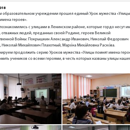
018
м образовательном учреждении прошел единый Урок мужества «Улицы
имена героев».
 познакомились с улицами в Ленинском районе, которые гордо несут и
, отважных людей, преданных своей Родине, героев Великой
твенной Войны: Покрышкин Александр Иванович, Николай Федорович
, Николай Михайлович Плахотный, Мари́на Миха́йловна Раско́ва.
нируем продолжить серию Уроков мужества «Улицы помнят имена геро
омить учеников со всеми героями, в честь которых названы улицы наше