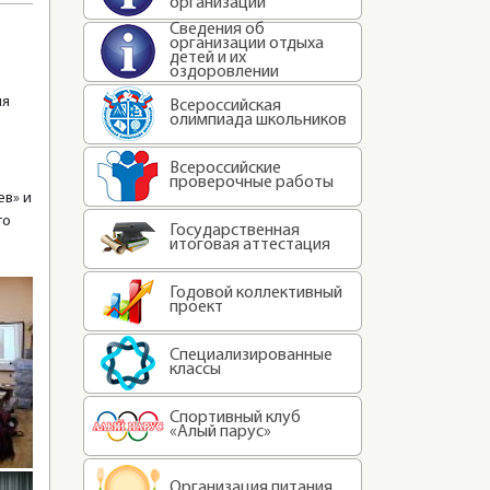
организации
Сведения об
организации отдыха
детей и их
оздоровлении
мя
Всероссийская
олимпиада школьников
Всероссийские
проверочные работы
ев» и
го
Государственная
итоговая аттестация
Годовой коллективный
проект
Специализированные
классы
Спортивный клуб
«Алый парус»
Организация питания