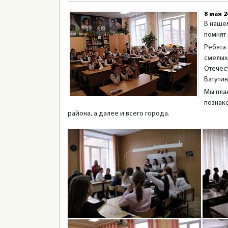
8 мая 2
В наше
помнят 
Ребята
смелых
Отечес
Ватутин
Мы пла
познак
района, а далее и всего города.