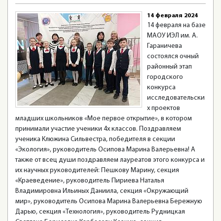
14 февраля 2024
14 февраля на базе
МАОУ ИЭЛ им. А.
Гараничева
состоялся очный
районный этап
городского
конкурса
исследовательски
х проектов
младших школьников «Мое первое открытие», в котором
принимали участие ученики 4х классов. Поздравляем
ученика Клюжина Сильвестра, победителя в секции
«Экология», руководитель Осипова Марина Валерьевна! А
также от всец души поздравляем лауреатов этого конкурса и
их научных руководителей: Пешкову Марину, секция
«Краеведение», руководитель Пириева Наталья
Владимировна Ильиных Даниила, секция «Окружающий
мир», руководитель Осипова Марина Валерьевна Бережную
Дарью, секция «Технология», руководитель Рудницкая