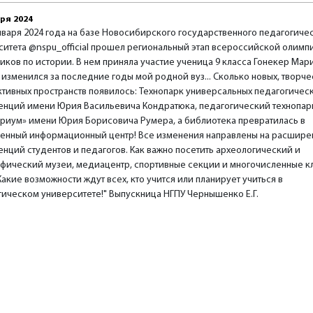
ря 2024
января 2024 года на базе Новосибирского государственного педагогиче
ситета @nspu_official прошел региональный этап всероссийской олим
ков по истории. В нем приняла участие ученица 9 класса Гонекер Мари
 изменился за последние годы мой родной вуз... Сколько новых, творче
ктивных пространств появилось: Технопарк универсальных педагогичес
енций имени Юрия Васильевича Кондратюка, педагогический технопар
ориум» имени Юрия Борисовича Румера, а библиотека превратилась в
енный информационный центр! Все изменения направлены на расшире
енций студентов и педагогов. Как важно посетить археологический и
афический музеи, медиацентр, спортивные секции и многочисленные к
 Какие возможности ждут всех, кто учится или планирует учиться в
гическом университете!" Выпускница НГПУ Чернышенко Е.Г.