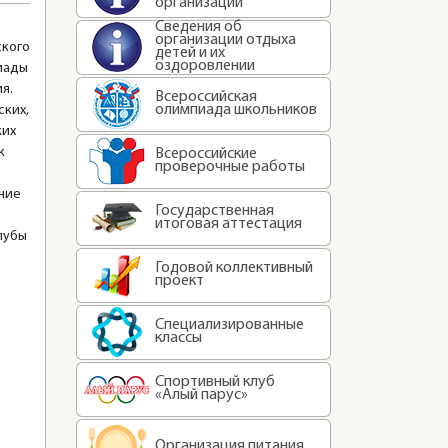
организации
Сведения об
организации отдыха
ского
детей и их
оздоровлении
пиады
я.
Всероссийская
олимпиада школьников
ских,
ких
к
Всероссийские
проверочные работы
ние
Государственная
итоговая аттестация
лубы
Годовой коллективный
проект
Специализированные
классы
Спортивный клуб
«Алый парус»
Организация питания