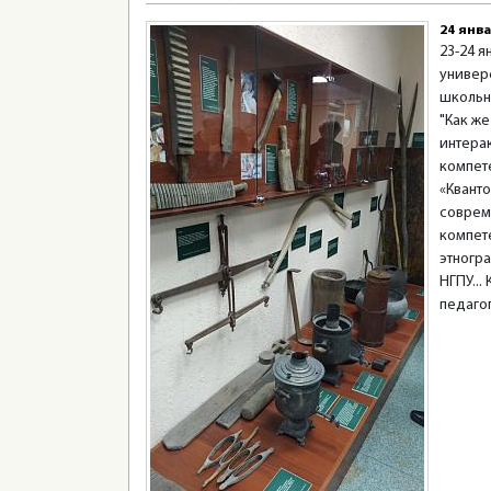
24 янва
23-24 
универ
школьни
"Как же
интера
компет
«Квант
соврем
компет
этногр
НГПУ...
педаго