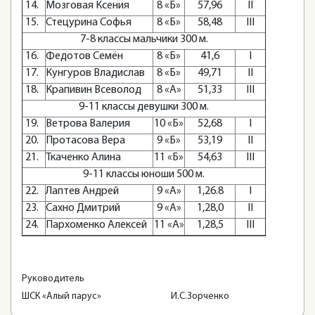
14.
Мозговая Ксения
8 «Б»
57,96
II
15.
Стецурина Софья
8 «Б»
58,48
III
7-8 классы мальчики 300 м.
16.
Федотов Семён
8 «Б»
41,6
I
17.
Кунгуров Владислав
8 «Б»
49,71
II
18.
Крапивин Всеволод
8 «А»
51,33
III
9-11 классы девушки 300 м.
19.
Ветрова Валерия
10 «Б»
52,68
I
20.
Протасова Вера
9 «Б»
53,19
II
21.
Ткаченко Алина
11 «Б»
54,63
III
9-11 классы юноши 500 м.
22.
Лаптев Андрей
9 «А»
1,26.8
I
23.
Сахно Дмитрий
9 «А»
1,28,0
II
24.
Пархоменко Алексей
11 «А»
1,28,5
III
Руководитель
ШСК «Алый парус» И.С.Зорченко