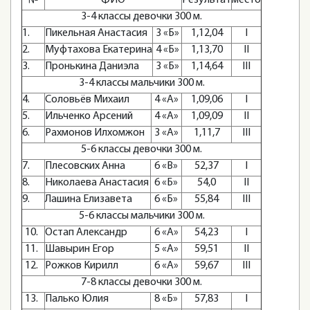
3-4 классы девочки 300 м.
1.
Пикельная Анастасия
3 «Б»
1,12,04
I
2.
Муфтахова Екатерина
4 «Б»
1,13,70
II
3.
Пронькина Даниэла
3 «Б»
1,14,64
III
3-4 классы мальчики 300 м.
4.
Соловьёв Михаил
4 «А»
1,09,06
I
5.
Ильченко Арсений
4 «А»
1,09,09
II
6.
Рахмонов Илхомжон
3 «А»
1,11,7
III
5-6 классы девочки 300 м.
7.
Плесовских Анна
6 «В»
52,37
I
8.
Николаева Анастасия
6 «Б»
54,0
II
9.
Лашина Елизавета
6 «Б»
55,84
III
5-6 классы мальчики 300 м.
10.
Остап Александр
6 «А»
54,23
I
11.
Шавырин Егор
5 «А»
59,51
II
12.
Рожков Кирилл
6 «А»
59,67
III
7-8 классы девочки 300 м.
13.
Палько Юлия
8 «Б»
57,83
I