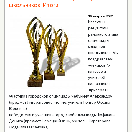
школьников. Итоги
18 марта 2021
Известны
результаты
районного этапа
олимпиады
младших
школьников. Мы
поздравляем
учеников 4х
классов и
учителей-
наставников
призёра и
участника городской олимпиады Чебунину Александру
(предмет Литературное чтение, учитель Гюнтер Оксана
Юрьевна)
победителя и участника городской олимпиады Тюфякова
Дениса (предмет Немецкий язык, учитель Ширеторова
Людмила Галсановна)