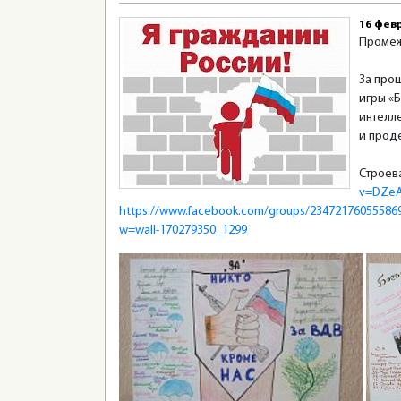
16 фев
Промеж
За про
игры «Б
интелле
и прод
Строев
v=DZeA
https://www.facebook.com/groups/23472176055586
w=wall-170279350_1299