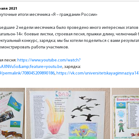
раля 2021
уточные итоги месячника «Я – гражданин России»
шедшие 2 недели месячника было проведено много интересных этапов
атальон-14»: боевые листки, строевая песня, прыжки длину, челночный б
ктуальный конкурс, зарядка; мы бы хотели поделиться с вами результа
емонстрировать работы участников.
ая песня:
https://www.youtube.com/watch?
AXNVu5o&amp;feature=youtu.be
, зарядка:
9/permalink/708045209890186
,
https://vk.com/universitetskayagimnaziya14