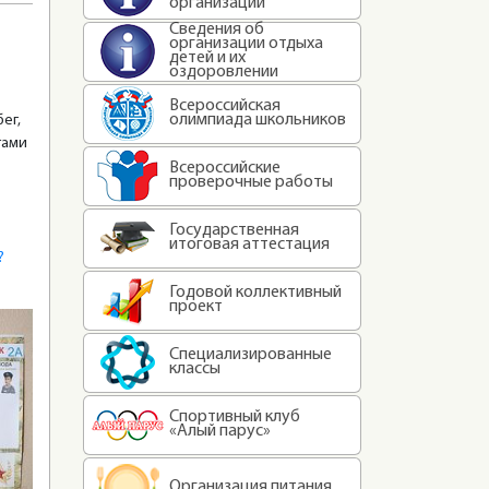
организации
Сведения об
организации отдыха
детей и их
оздоровлении
Всероссийская
олимпиада школьников
ег,
тами
Всероссийские
проверочные работы
Государственная
итоговая аттестация
?
Годовой коллективный
проект
Специализированные
классы
Спортивный клуб
«Алый парус»
Организация питания