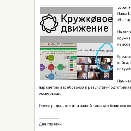
25 сен
Наша Г
«Элект
На вто
кружка
кейсов
Креати
кейса, 
получи
Нам не
параметры и требования к результату-подготовка
экспертами.
Очень рады, что идеи нашей команды были высоко
—————
Для справки: