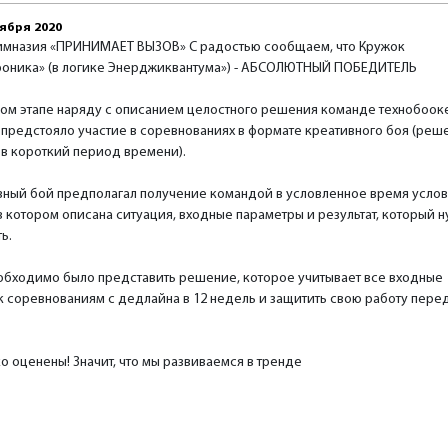
тября 2020
имназия «ПРИНИМАЕТ ВЫЗОВ» С радостью сообщаем, что Кружок
роника» (в логике Энерджиквантума») - АБСОЛЮТНЫЙ ПОБЕДИТЕЛЬ
ром этапе наряду с описанием целостного решения команде технобоок
 предстояло участие в соревнованиях в формате креативного боя (реш
 в короткий период времени).
вный бой предполагал получение командой в условленное время усло
в котором описана ситуация, входные параметры и результат, который 
ть.
обходимо было представить решение, которое учитывает все входные
 к соревнованиям с дедлайна в 12 недель и защитить свою работу пере
 оценены! Значит, что мы развиваемся в тренде