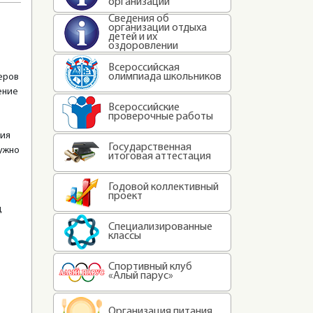
организации
Сведения об
организации отдыха
детей и их
оздоровлении
Всероссийская
олимпиада школьников
еров
ение
Всероссийские
проверочные работы
вия
Государственная
нужно
итоговая аттестация
Годовой коллективный
проект
д
Специализированные
классы
Спортивный клуб
«Алый парус»
Организация питания