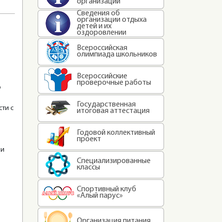
организации
Сведения об
организации отдыха
детей и их
оздоровлении
Всероссийская
олимпиада школьников
Всероссийские
проверочные работы
о
Государственная
сти с
итоговая аттестация
Годовой коллективный
проект
ки
Специализированные
классы
Спортивный клуб
«Алый парус»
Организация питания