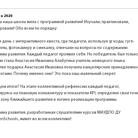
а 2020
а наша школа жила с программой развития! Изучали, практиковали,
ровали! Обо всем по порядку:
 день с интерактивного квеста, где педагоги, используя qr коды, гугл-
нты, фотокамеру и смекалку, отвечали на вопросы по содержанию
ммы развития. Каждый педагог проявил себя. Но победитель был тольк
Им стала Анастасия Ивановна Алабугина-учитель немецкого языка.
стве подарка Анастасия Ивановна получила канцелярские принадлежно
огами. Почему именно они? Это пока наш маленький секрет.
ём итоги? На этапе коллективной рефлексии каждый педагог,
ируясь на плановую конъюнктуру и показатели KPI, определил свои точ
и зону ближайшего развития в логике реализации программы.
мма развития, разработанная слушателями курсов МАУДПО ДУ
nSchool«, живет во всем коллективе!