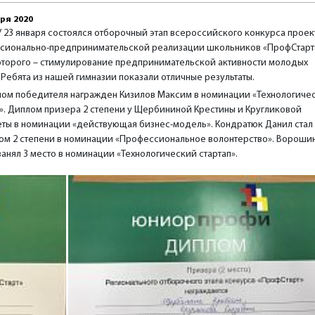
ря 2020
У 23 января состоялся отборочный этап всероссийского конкурса проек
сионально-предпринимательской реализации школьников «ПрофСтарт
оторого – стимулирование предпринимательской активности молодых
Ребята из нашей гимназии показали отличные результаты.
ом победителя награжден Кизилов Максим в номинации «Технологиче
п». Диплом призера 2 степени у Щербининой Крестины и Кругликовой
еты в номинации «действующая бизнес-модель». Кондратюк Данил стал
ом 2 степени в номинации «Профессиональное волонтерство». Вороши
анял 3 место в номинации «Технологический стартап».