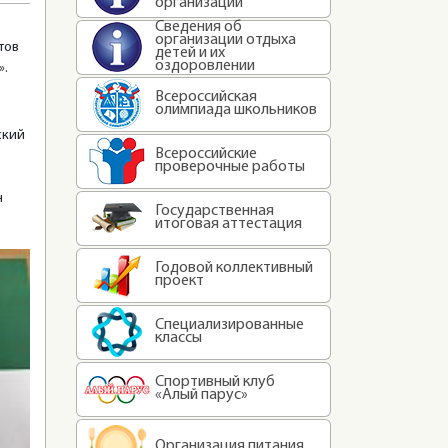
организации
Сведения об
организации отдыха
тов
детей и их
оздоровлении
».
Всероссийская
олимпиада школьников
ский
Всероссийские
проверочные работы
н
Государственная
итоговая аттестация
Годовой коллективный
проект
Специализированные
классы
Спортивный клуб
«Алый парус»
Организация питания