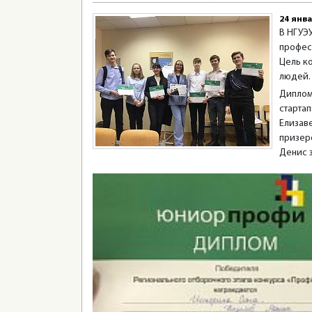
24 янва
В НГУЭ
профес
Цель к
людей. 
Диплом
старта
Елизав
призер
Денис з