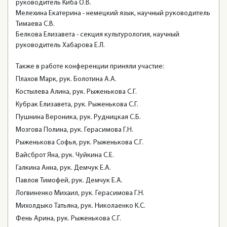
руководитель Киба О.В.
Мелехина Екатерина - немецкий язык, научный руководитель
Тимаева С.В.
Белкова Елизавета - секция культурология, научный
руководитель Хабарова Е.Л.
Также в работе конференции приняли участие:
Плахов Марк, рук. Болотина А.А.
Костылева Алина, рук. Рыженькова С.Г.
Кубрак Елизавета, рук. Рыженькова С.Г.
Пушнина Вероника, рук. Рудницкая С.Б.
Мозгова Полина, рук. Герасимова Г.Н.
Рыженькова Софья, рук. Рыженькова С.Г.
Вайсброт Яна, рук. Чуйкина С.Е.
Галкина Анна, рук. Демчук Е.А.
Павлов Тимофей, рук. Демчук Е.А.
Логвиненко Михаил, рук. Герасимова Г.Н.
Михолдыко Татьяна, рук. Николаенко К.С.
Фень Арина, рук. Рыженькова С.Г.