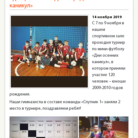
каникул»
14 ноября 2019
С 7 по 9 ноября в
нашем
спортивном зале
проходил турнир
по мини-футболу
«Дни осенних
каникул», в
котором приняли
участие 120
человек – юноши
2009-2010 годов
рождения.
Наши гимназисты в составе команды «Спутник 1» заняли 2
место в турнире, поздравляем ребят!