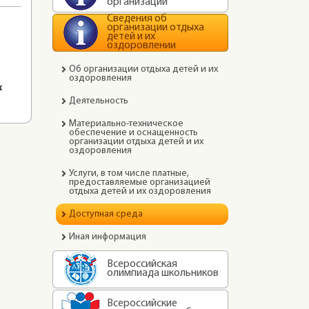
организации
Сведения об
организации отдыха
детей и их
оздоровлении
Об организации отдыха детей и их
оздоровления
х
Деятельность
Материально-техническое
обеспечение и оснащенность
организации отдыха детей и их
оздоровления
Услуги, в том числе платные,
предоставляемые организацией
отдыха детей и их оздоровления
Доступная среда
Иная информация
Всероссийская
олимпиада школьников
Всероссийские