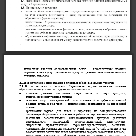

недостаток  платных  образовательных  услуг 
–
несоответствие  платных 
образовательных услуг требованиям, предусмотренным законодательством или 
условиям дого
вора. 
2.
Предоставление информации о платных образовательных услугах
2.1.
В  соответствии  с  Уставом 
Учреждение
вправе
оказывать  платные 
образовательные услуги по следующим направлениям: 

изучение  учебных  дисциплин  сверх  часов  и  сверх  программ, 
предусмотре
нных учебным планом;

оказание  услуг  логопедической,  психологической  и  дефектологической 
помощи детям, в том числе с привлечением специалистов на договорной 
основе; 

организация  курсов  (для  детей  и  взрослых)  по  совершенствованию 
компьютерной грамотности и н
авыков работы на персональном компьютере;

реализация  дополнительных  общеразвивающих  программ  различной 
направленности   (технической,   естественнонаучной,   физкультурно
-
спортивной,  художественной,  туристско
-
краеведческой,  социально
-
гуманитарной): организация к
ружков, студий, секций (групп), создание групп 
по адаптации и подготовке детей дошкольного возраста к обучению в школе;

организация  кружков  по  обучению:  игре  на  различных  музыкальных 