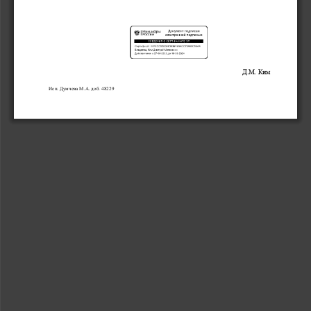
Д.М. Ким
Исп. Думчева М.А. доб. 48229