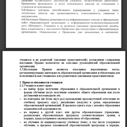
уча
щихся и их родителей (законных представителей), разъ
яснение содержания 
настоящих  Правил  возлагаетс
я  на  классных  руководителей
образовательной 
организации
.
1.7.
Настоящие  Правила  являются  локальным  нормативным  актом, 
регламентирующим деятельность 
образовательной организации
и обя
зательны для 
исполнения всеми 
уча
щимися и их родителями (законными представителями).
2. П
рава и обязанности уча
щихся
2.1.
Уча
щиеся имеют право:

на  выбор  форм  получения  образования 
в  образовательной  организации
и 
формы обучения после получения основного общего образования или после 
достижения восемнадцати лет;

на повторное (не более двух раз) прохождение промежуточной аттестации по 
учебному  предмету,  курсу,  дисциплине  (модулю)  в  сроки,  определяемые 
образовательн
ой организацией
. В пределах одного года с момента образования 
академической задолженности;

на  перевод  в  другой  класс  или  другое  образовательное  учреждение, 
реализующее  образовательную  программу  соответствующего  уровня,  в 
пор
ядке, предусмотренном законодате
льством об образовании
;

на обучение по индивидуальному учебному плану, в том числе ускоренное 
обучение,  в  пределах  осваиваемой  образовательной  программы  в  порядке, 