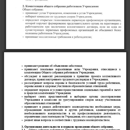

принимает решение об объявлении забастовки;

принимает  локальные  нормативные  акты  Учреждения,  относящиеся  к 
компетенции Общего собрания работников Учреждения;

обсуждает  и  выносит  рекомендации  к  принятию  проекта  коллективно
го 
договора, правил внутреннего трудового распорядка в Учреждении;

рассматривает вопросы охраны и безопасности условий труда работников, 
охраны жизни и здоровья
участников образовательных отношений;

определяет порядок
и условия предоставления социальных га
рантий и льгот 
в пределах компетенции Учреждения.

выбирает  своих  представителей  в  выборные  органы  самоуправления 
Учреждения 
и  комиссию  по урегулированию споров между участниками 
образовательных отношений;

принимает  в  рамках  действующего  законодательства 
необходимые  меры, 
ограждающие  педагогических  и  других  работников,  администрацию  от 
необоснованного  вмешательства  в  их  профессиональную  деятельность, 
ограничения самостоятельности Учреждения, его самоуправляемости;

решает иные вопросы в соответствии с трудо
вым законодательством
.
3.
Организация деятельности и п
орядок проведения
общего собрания
.
3.1.
Общее собрание 
работников
Учреждения собирается по мере надобности, 